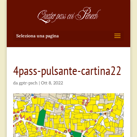
Seleziona una pagina
4pass-pulsante-cartina22
da
gptr-psch
|
Ott 8, 2022