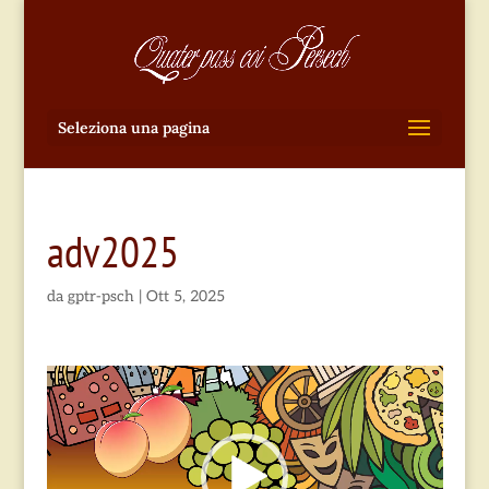
Seleziona una pagina
adv2025
da
gptr-psch
|
Ott 5, 2025
Video
Player