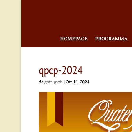
HOMEPAGE
PROGRAMMA
qpcp-2024
da
gptr-psch
|
Ott 11, 2024